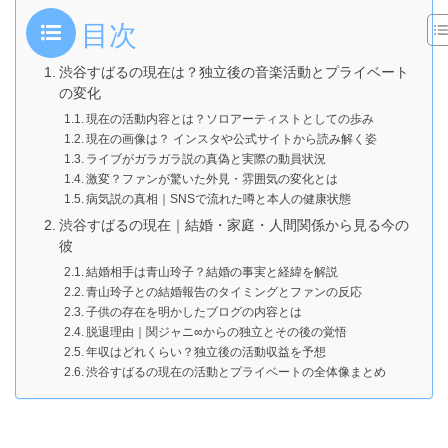
目次
渋谷すばるの現在は？独立後の音楽活動とプライベート
の変化
現在の活動内容とは？ソロアーティストとしての歩み
現在の画像は？ インスタや公式サイトから読み解く姿
ライブがガラガラ説の真偽と実際の動員状況
激変？ファンが驚いた外見・雰囲気の変化とは
病気説の真相｜SNSで流れた噂と本人の健康状態
渋谷すばるの現在｜結婚・家庭・人間関係から見る今の
彼
結婚相手は青山玲子？結婚の事実と経緯を解説
青山玲子との結婚報告のタイミングとファンの反応
子供の存在を明かしたブログの内容とは
脱退理由｜関ジャニ∞からの独立とその後の覚悟
年収はどれくらい？独立後の活動収益を予想
渋谷すばるの現在の活動とプライベートの全体像まとめ