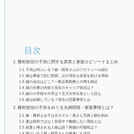
目次
勝村政信の子供に関する真実と家族エピソードまとめ
子供は何人いる？娘・桜音さんのプロフィール紹介
娘は事故で顔に怪我…父が現在も送迎を続ける理由
娘の会社はどこ？一般企業勤務との噂を検証
娘の仕事の内容と現在のキャリア状況は？
娘の小学校や大学は？玉川大学出身という説も
娘は結婚している？現在の恋愛事情とは
勝村政信の子供をめぐる夫婦関係・家庭事情とは？
嫁・勝村えみ子は元モデル！奥さん写真と馴れ初め
妻は病気ではなく別居中？離婚しない理由とは
前妻と噂される人物は誰？再婚の可能性は？
孫はいる？娘・桜音さんの将来にも注目